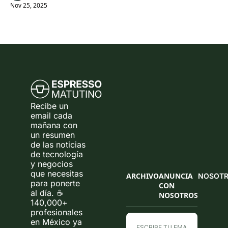
Nov 25, 2025
Recibe un 
email cada 
mañana con 
un resumen 
de las noticias 
de tecnología 
y negocios 
que necesitas 
ARCHIVO
ANUNCIA 
NOSOT
para ponerte 
CON 
al día. ☕ 
NOSOTROS
140,000+ 
profesionales 
en México ya 