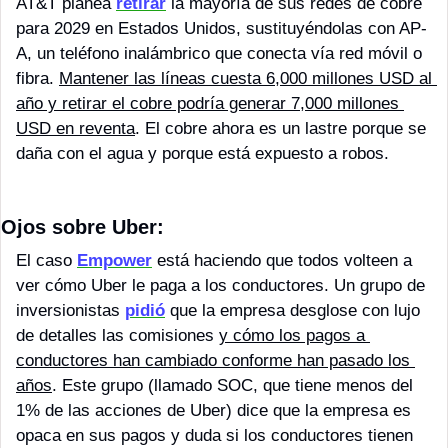
AT&T planea 
retirar
 la mayoría de sus redes de cobre 
para 2029 en Estados Unidos, sustituyéndolas con AP-
A, un teléfono inalámbrico que conecta vía red móvil o 
fibra. 
Mantener las líneas cuesta 6,000 millones USD al 
año y retirar el cobre podría generar 7,000 millones 
USD en reventa
. El cobre ahora es un lastre porque se 
daña con el agua y porque está expuesto a robos. 
Ojos sobre Uber: 
El caso 
Empower
 está haciendo que todos volteen a 
ver cómo Uber le paga a los conductores. Un grupo de 
inversionistas 
pidió
 que la empresa desglose con lujo 
de detalles las comisiones 
y cómo los pagos a 
conductores han cambiado conforme han pasado los 
años
. Este grupo (llamado SOC, que tiene menos del 
1% de las acciones de Uber) dice que la empresa es 
opaca en sus pagos y duda si los conductores tienen 