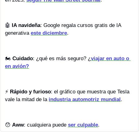
🤖
IA navideña
: Google regala cursos gratis de IA 
generativa 
este diciembre
.
🏍️ 
Cuidado
: ¿qué es más seguro? ¿
viajar en auto o 
en avión?
⚡ 
Rápido y furioso
: el gráfico que muestra que Tesla 
vale la mitad de la 
industria automotriz mundial
.
😯
Aww
: cualquiera puede 
ser culpable
.