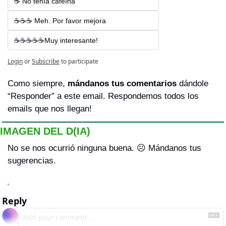
☕ No tenía cafeína
☕☕☕ Meh. Por favor mejora
☕☕☕☕☕Muy interesante!
Login
or
Subscribe
to participate
Como siempre, 
mándanos tus comentarios 
dándole 
“Responder” a este email. Respondemos todos los 
emails que nos llegan!
IMAGEN DEL D(IA)
No se nos ocurrió ninguna buena. 
☹
 Mándanos tus 
sugerencias.
.
Reply