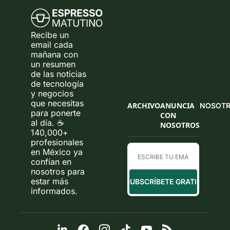
Recibe un 
email cada 
mañana con 
un resumen 
de las noticias 
de tecnología 
y negocios 
que necesitas 
ARCHIVO
ANUNCIA 
NOSOT
para ponerte 
CON 
al día. ☕ 
NOSOTROS
140,000+ 
profesionales 
en México ya 
confían en 
nosotros para 
estar más 
SUBSCRÍBETE GRATIS
informados.