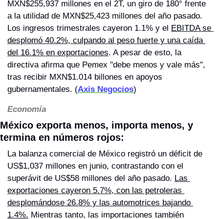
MXN$255,937 millones en el 2T, un giro de 180° frente 
a la utilidad de MXN$25,423 millones del año pasado. 
Los ingresos trimestrales cayeron 1.1% y el 
EBITDA se 
desplomó 40.2%, culpando al peso fuerte y una caída 
del 16.1% en exportaciones
. A pesar de esto, la 
directiva afirma que Pemex "debe menos y vale más", 
tras recibir MXN$1.014 billones en apoyos 
gubernamentales. (
Axis Negocios
)
Economía
México exporta menos, importa menos, y 
termina en números rojos: 
La balanza comercial de México registró un déficit de 
US$1,037 millones en junio, contrastando con el 
superávit de US$58 millones del año pasado. 
Las 
exportaciones cayeron 5.7%, con las petroleras 
desplomándose 26.8% y las automotrices bajando 
1.4%.
 Mientras tanto, las importaciones también 