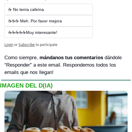
☕ No tenía cafeína
☕☕☕ Meh. Por favor mejora
☕☕☕☕☕Muy interesante!
Login
or
Subscribe
to participate
Como siempre, 
mándanos tus comentarios 
dándole 
“Responder” a este email. Respondemos todos los 
emails que nos llegan!
IMAGEN DEL D(IA)