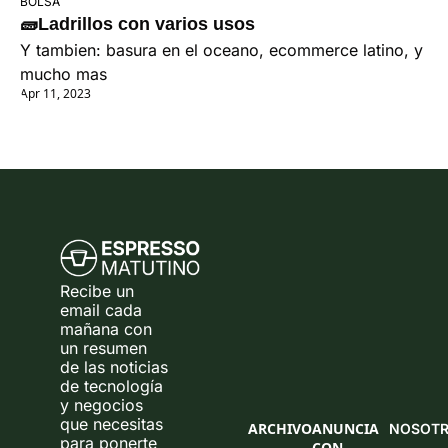
BOLSA
🧱Ladrillos con varios usos
Y tambien: basura en el oceano, ecommerce latino, y 
mucho mas
Apr 11, 2023
Recibe un 
email cada 
mañana con 
un resumen 
de las noticias 
de tecnología 
y negocios 
que necesitas 
ARCHIVO
ANUNCIA 
NOSOT
para ponerte 
CON 