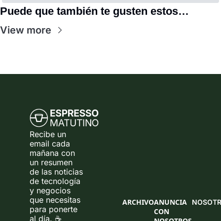
Puede que también te gusten estos…
View more
Recibe un 
email cada 
mañana con 
un resumen 
de las noticias 
de tecnología 
y negocios 
que necesitas 
ARCHIVO
ANUNCIA 
NOSOT
para ponerte 
CON 
al día. ☕ 
NOSOTROS