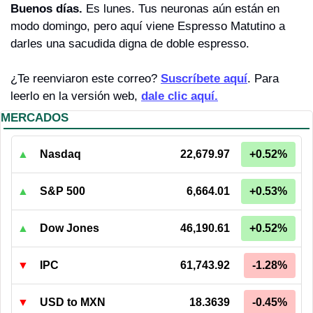
Buenos días. 
Es lunes. Tus neuronas aún están en 
modo domingo, pero aquí viene Espresso Matutino a 
darles una sacudida digna de doble espresso.
¿Te reenviaron este correo? 
Suscríbete aquí
. Para 
leerlo en la versión web, 
dale clic aquí.
MERCADOS
▲
Nasdaq
22,679.97
+0.52%
▲
S&P 500
6,664.01
+0.53%
▲
Dow Jones
46,190.61
+0.52%
▼
IPC
61,743.92
-1.28%
▼
USD to MXN
18.3639
-0.45%