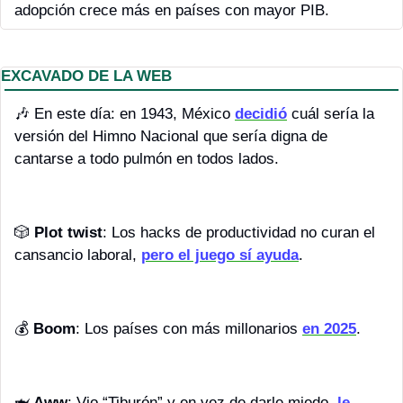
adopción crece más en países con mayor PIB.
EXCAVADO DE LA WEB
🎶
 En este día: en 1943, México 
decidió
 cuál sería la 
versión del Himno Nacional que sería digna de 
cantarse a todo pulmón en todos lados. 
🎲
Plot twist
: Los hacks de productividad no curan el 
cansancio laboral, 
pero el juego sí ayuda
.
💰 
Boom
: Los países con más millonarios 
en 2025
.
🦈
 Aww
: Vio “Tiburón” y en vez de darle miedo, 
le 