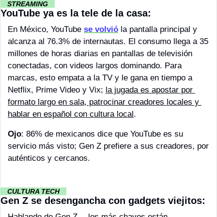
··
STREAMING 
··
YouTube ya es la tele de la casa:
En México, YouTube 
se volvió
 la pantalla principal y 
alcanza al 76.3% de internautas. El consumo llega a 35 
millones de horas diarias en pantallas de televisión 
conectadas, con videos largos dominando. Para 
marcas, esto empata a la TV y le gana en tiempo a 
Netflix, Prime Video y Vix; 
la jugada es apostar por 
formato largo en sala, patrocinar creadores locales y 
hablar en español con cultura local
.
Ojo
: 86% de mexicanos dice que YouTube es su 
servicio más visto; Gen Z prefiere a sus creadores, por 
auténticos y cercanos.
··
CULTURA TECH 
··
Gen Z se desengancha con gadgets viejitos:
Hablando de Gen Z… los más chavos están 