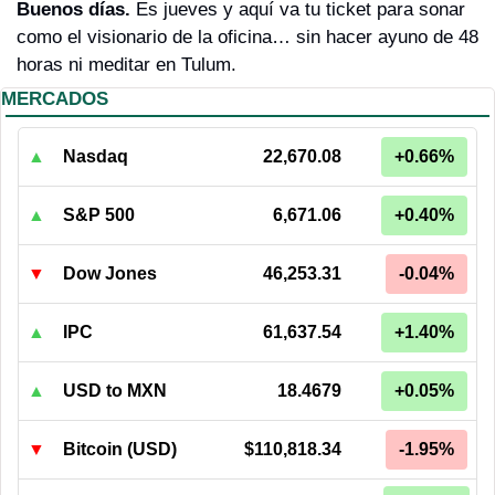
Buenos días. 
Es jueves y aquí va tu ticket para sonar 
como el visionario de la oficina… sin hacer ayuno de 48 
horas ni meditar en Tulum.
MERCADOS
▲
Nasdaq
22,670.08
+0.66%
▲
S&P 500
6,671.06
+0.40%
▼
Dow Jones
46,253.31
-0.04%
▲
IPC
61,637.54
+1.40%
▲
USD to MXN
18.4679
+0.05%
▼
Bitcoin (USD)
$110,818.34
-1.95%