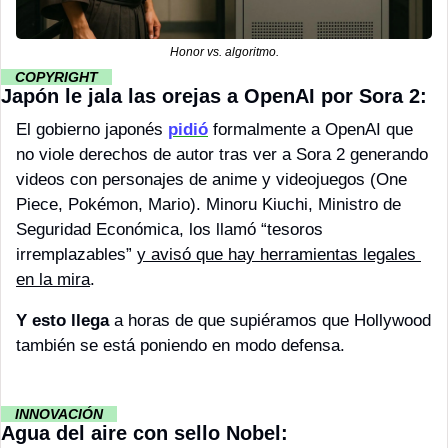
Honor vs. algoritmo.
··
COPYRIGHT 
··
Japón le jala las orejas a OpenAI por Sora 2:
El gobierno japonés 
pidió
 formalmente a OpenAI que 
no viole derechos de autor tras ver a Sora 2 generando 
videos con personajes de anime y videojuegos (One 
Piece, Pokémon, Mario). Minoru Kiuchi, Ministro de 
Seguridad Económica, los llamó “tesoros 
irremplazables” 
y avisó que hay herramientas legales 
en la mira
. 
Y esto llega
 a horas de que supiéramos que Hollywood 
también se está poniendo en modo defensa.
··
INNOVACIÓN 
··
Agua del aire con sello Nobel: