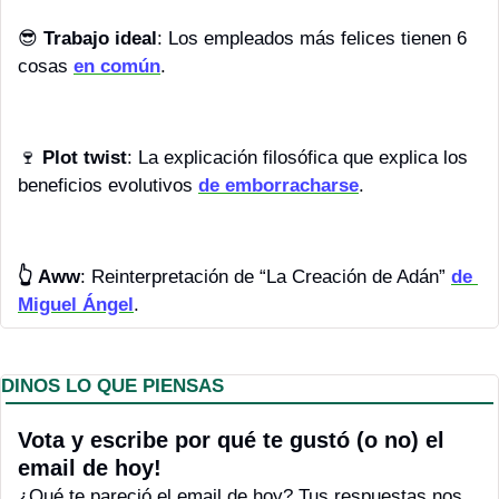
😎
Trabajo ideal
: Los empleados más felices tienen 6 
cosas 
en común
.
🍷
Plot twist
: La explicación filosófica que explica los 
beneficios evolutivos 
de emborracharse
.
👆 Aww
: Reinterpretación de “La Creación de Adán” 
de 
Miguel Ángel
.
DINOS LO QUE PIENSAS
Vota y escribe por qué te gustó (o no) el 
email de hoy! 
¿Qué te pareció el email de hoy? Tus respuestas nos 