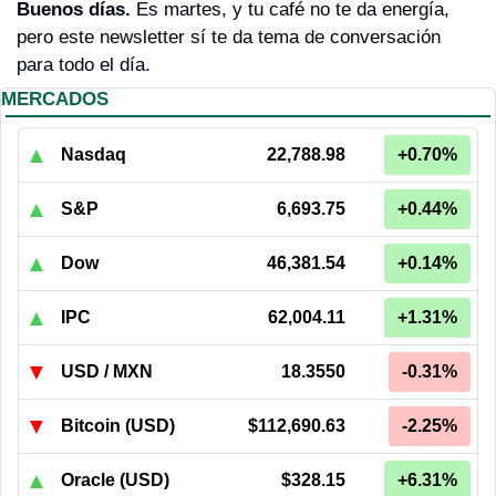
Buenos días. 
Es martes, y tu café no te da energía, 
pero este newsletter sí te da tema de conversación 
para todo el día.
MERCADOS
▲
Nasdaq
22,788.98
+0.70%
▲
S&P
6,693.75
+0.44%
▲
Dow
46,381.54
+0.14%
▲
IPC
62,004.11
+1.31%
▼
USD / MXN
18.3550
-0.31%
▼
Bitcoin (USD)
$112,690.63
-2.25%
▲
Oracle (USD)
$328.15
+6.31%