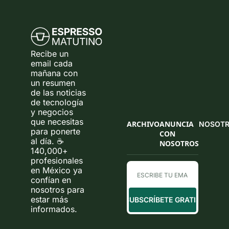
Recibe un 
email cada 
mañana con 
un resumen 
de las noticias 
de tecnología 
y negocios 
que necesitas 
ARCHIVO
ANUNCIA 
NOSOT
para ponerte 
CON 
al día. ☕ 
NOSOTROS
140,000+ 
profesionales 
en México ya 
confían en 
nosotros para 
estar más 
SUBSCRÍBETE GRATIS
informados.