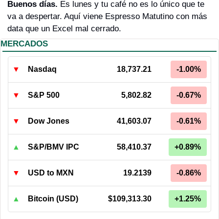
Buenos días. 
Es lunes y tu café no es lo único que te 
va a despertar. Aquí viene Espresso Matutino con más 
data que un Excel mal cerrado.
MERCADOS
▼
Nasdaq
18,737.21
-1.00%
▼
S&P 500
5,802.82
-0.67%
▼
Dow Jones
41,603.07
-0.61%
▲
S&P/BMV IPC
58,410.37
+0.89%
▼
USD to MXN
19.2139
-0.86%
▲
Bitcoin (USD)
$109,313.30
+1.25%