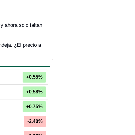
y ahora solo faltan 
eja. ¿El precio a 
+0.55%
+0.58%
+0.75%
-2.40%