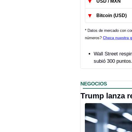
▼
USD / MXN
▼
Bitcoin (USD)
* Datos de mercado con cort
números? 
Checa nuestra 
Wall Street respi
subió 300 puntos
NEGOCIOS
Trump lanza r