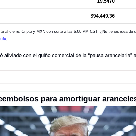
19.5470
$94,449.36
e al cierre. Cripto y MXN con corte a las 6:00 PM CST. ¿No tienes idea de qu
guía
.
ró aliviado con el guiño comercial de la “pausa arancelaria” a
.
eembolsos para amortiguar arancele