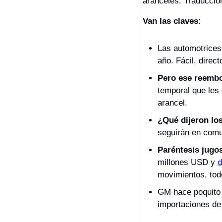
aranceles. Traducción
Van las claves
:
Las automotrices
año. Fácil, direc
Pero ese reembo
temporal que les 
arancel. 
¿Qué dijeron lo
seguirán en comun
Paréntesis jugo
millones USD y 
d
movimientos, todo
GM hace poquito 
importaciones de