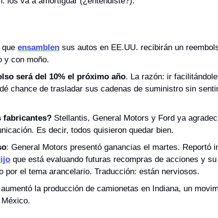
: los va a amortiguar (¿entendiste?). 
 que 
ensamblen
 sus autos en EE.UU. recibirán un reembols
to y con moño.
lso será del 10% el próximo año
. La razón: ir facilitándol
dé chance de trasladar sus cadenas de suministro sin sentir 
s fabricantes?
 Stellantis, General Motors y Ford ya agradeci
icación. Es decir, todos quisieron quedar bien. 
so
: General Motors presentó ganancias el martes. Reportó i
ijo
 que está evaluando futuras recompras de acciones y su 
 por el tema arancelario. Traducción: están nerviosos.
aumentó la producción de camionetas en Indiana, un movimi
 México.