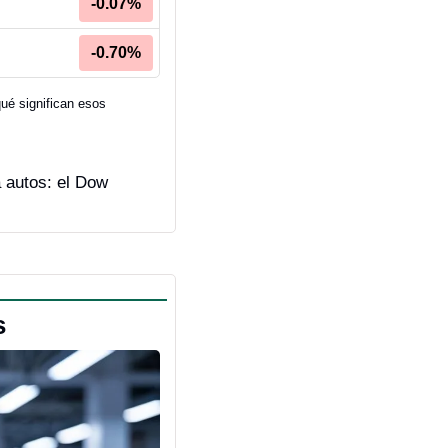
-0.07%
-0.70%
é significan esos 
 autos: el Dow 
s