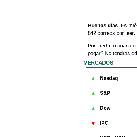
Buenos días. 
Es miér
842 correos por leer. 
Por cierto, mañana es
pagar? No tendrás ed
MERCADOS
▲
Nasdaq
▲
S&P
▲
Dow
▼
IPC