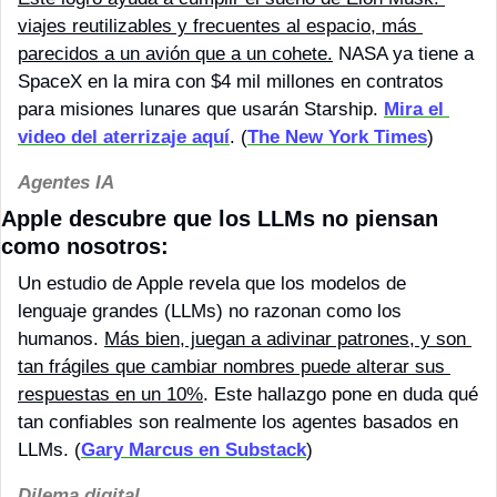
viajes reutilizables y frecuentes al espacio, más 
parecidos a un avión que a un cohete.
 NASA ya tiene a 
SpaceX en la mira con $4 mil millones en contratos 
para misiones lunares que usarán Starship. 
Mira el 
video del aterrizaje aquí
. (
The New York Times
)
Agentes IA
Apple descubre que los LLMs no piensan 
como nosotros:
Un estudio de Apple revela que los modelos de 
lenguaje grandes (LLMs) no razonan como los 
humanos. 
Más bien, juegan a adivinar patrones, y son 
tan frágiles que cambiar nombres puede alterar sus 
respuestas en un 10%
. Este hallazgo pone en duda qué 
tan confiables son realmente los agentes basados en 
LLMs. (
Gary Marcus en Substack
)
Dilema digital