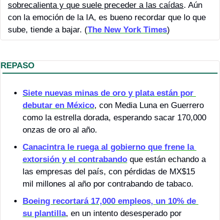
sobrecalienta y que suele preceder a las caídas
. Aún 
con la emoción de la IA, es bueno recordar que lo que 
sube, tiende a bajar. (
The New York Times
)
REPASO
Siete nuevas minas de oro y plata están por 
debutar en México
, con Media Luna en Guerrero 
como la estrella dorada, esperando sacar 170,000 
onzas de oro al año.
Canacintra le ruega al gobierno que frene la 
extorsión y el contrabando
 que están echando a 
las empresas del país, con pérdidas de MX$15 
mil millones al año por contrabando de tabaco.
Boeing recortará 17,000 empleos, un 10% de 
su plantilla
, en un intento desesperado por 