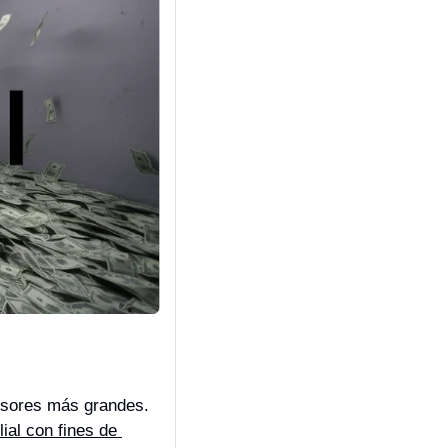
OpenAI considera abandonar su estructura sin fines de lucro para seducir a inversores más grandes. 
ial con fines de 