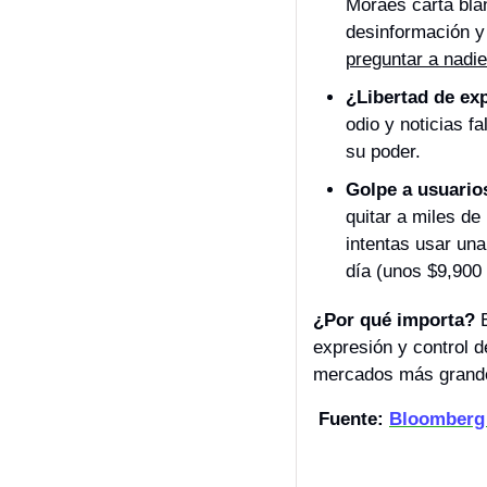
Moraes carta bla
desinformación y
preguntar a nadie
¿Libertad de ex
odio y noticias f
su poder.
Golpe a usuarios
quitar a miles de
intentas usar una
día (unos $9,900
¿Por qué importa? 
expresión y control d
mercados más grandes
Fuente: 
Bloomberg