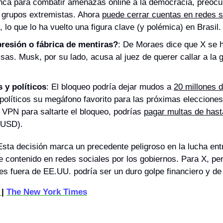
nca para combatir amenazas online a la democracia, preocup
 grupos extremistas. Ahora 
puede cerrar cuentas en redes so
, lo que lo ha vuelto una figura clave (y polémica) en Brasil.
presión o fábrica de mentiras?
: De Moraes dice que X se ha
alsas. Musk, por su lado, acusa al juez de querer callar a la 
 y políticos
: El bloqueo podría dejar mudos a 
20 millones d
 políticos su megáfono favorito para las próximas elecciones l
 VPN para saltarte el bloqueo, podrías 
pagar multas de hast
 USD).
Esta decisión marca un precedente peligroso en la lucha entre
e contenido en redes sociales por los gobiernos. Para X, per
 fuera de EE.UU. podría ser un duro golpe financiero y de 
 
| 
The New York Times