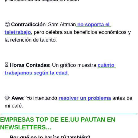
: 
🧐
Contradicción
Sam Altman
 no soporta el 
teletrabajo
, pero celebra sus beneficios económicos y 
la retención de talento.
⏳ 
Horas Contadas
: Un gráfico muestra 
cuánto 
trabajamos según la edad
.
🐶
Aww
: Yo intentando 
resolver un problema
 antes de 
mi café.
EMPRESAS TOP DE EE.UU PAUTAN EN 
NEWSLETTERS…
…Por qué no lo harías tú también?