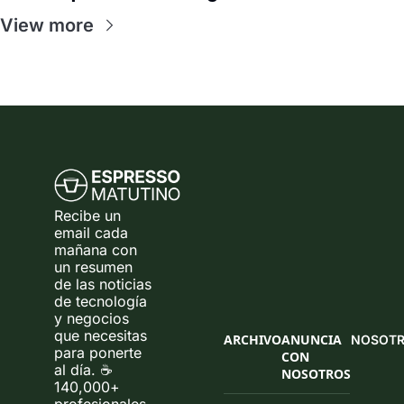
View more
Recibe un 
email cada 
mañana con 
un resumen 
de las noticias 
de tecnología 
y negocios 
que necesitas 
ARCHIVO
ANUNCIA 
NOSOT
para ponerte 
CON 
al día. ☕ 
NOSOTROS
140,000+ 
profesionales 