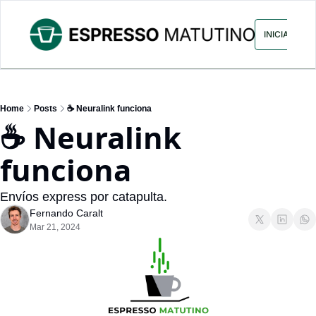
ARCHIVO
ANUNCIA CON NOS
INICIAR SES
Home
Posts
☕ Neuralink funciona
☕ Neuralink 
funciona
Envíos express por catapulta.
Fernando Caralt
Mar 21, 2024