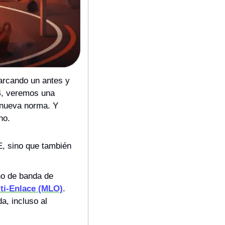
arcando un antes y 
4, veremos una 
 nueva norma. Y 
ho.
, sino que también 
o de banda de 
ti-Enlace (MLO)
. 
, incluso al 