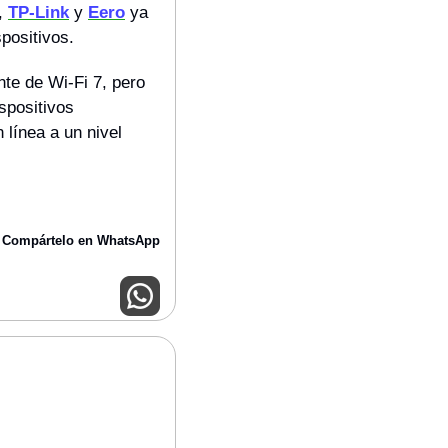
, 
TP-Link
 y 
Eero
 ya 
spositivos.
te de Wi-Fi 7, pero 
positivos 
línea a un nivel 
Compártelo en WhatsApp