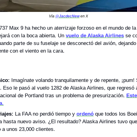
Vía 
@JacdecNew
 en X
737 Max 9 ha hecho un aterrizaje forzoso en el mundo de la
ejará con la boca abierta. Un 
vuelo de Alaska Airlines
 se co
ando parte de su fuselaje se desconectó del avión, dejando 
mente con el viento en la cara.
ico:
 Imagínate volando tranquilamente y de repente, ¡pum!
. Eso le pasó al vuelo 1282 de Alaska Airlines, que regresó a
acional de Portland tras un problema de presurización. 
Este
a.
iajes:
 La FAA no perdió tiempo y 
ordenó
 que todos los Boe
a hasta nuevo aviso. ¿El resultado? Alaska Airlines tuvo que
 a unos 23,000 clientes.