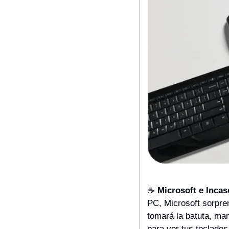
☕️ 
Microsoft e Inca
PC, Microsoft sorpre
tomará la batuta, man
para ver tus teclados