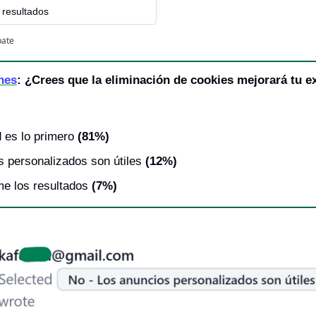
 resultados
pate
nes
: ¿Crees que la eliminación de cookies mejorará tu ex
d es lo primero
 (81%)
s personalizados son útiles
 (12%)
me los resultados
 (7%)