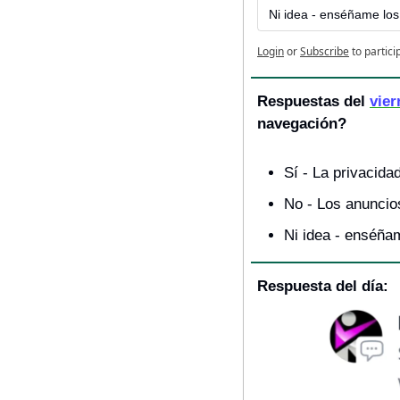
Ni idea - enséñame los
Login
or
Subscribe
to partici
Respuestas del 
vier
navegación?
Sí - La privacida
No - Los anuncio
Ni idea - enséña
Respuesta del día: