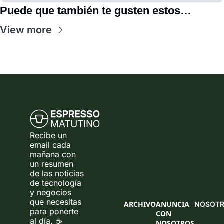
Puede que también te gusten estos…
View more
Recibe un 
email cada 
mañana con 
un resumen 
de las noticias 
de tecnología 
y negocios 
que necesitas 
ARCHIVO
ANUNCIA 
NOSOT
para ponerte 
CON 
al día. ☕ 
NOSOTROS