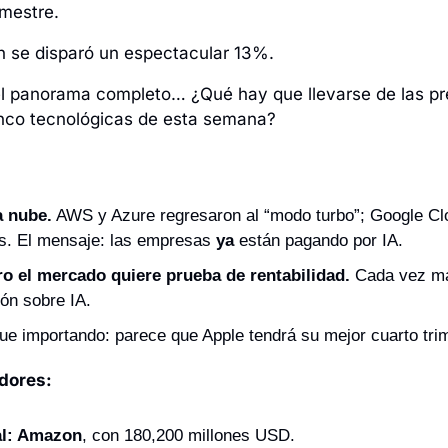
imestre. 
ón se disparó un espectacular 13%. 
l panorama completo… ¿Qué hay que llevarse de las pr
inco tecnológicas de esta semana?
a nube.
 AWS y Azure regresaron al “modo turbo”; Google Clo
es. El mensaje: las empresas 
ya
 están pagando por IA.
o el mercado quiere prueba de rentabilidad.
 Cada vez má
ión sobre IA.
ue importando: parece que Apple tendrá su mejor cuarto trime
dores: 
al: Amazon
, con 180,200 millones USD.