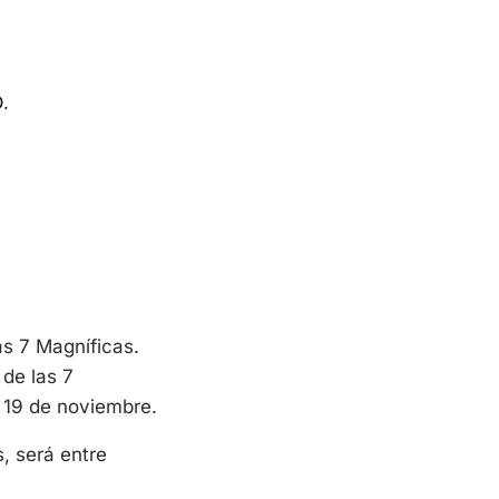
D.
s 7 Magníficas. 
de las 7 
Magníficas, la empresa más valiosa del mundo, Nvidia, que presentará el 19 de noviembre. 
 será entre 