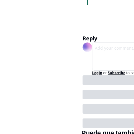
Reply
Login
or
Subscribe
to p
Puede que tambi