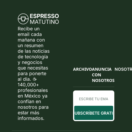
Recibe un 
email cada 
mañana con 
un resumen 
de las noticias 
de tecnología 
y negocios 
que necesitas 
ARCHIVO
ANUNCIA 
NOSOT
para ponerte 
CON 
al día. ☕ 
NOSOTROS
140,000+ 
profesionales 
en México ya 
confían en 
nosotros para 
estar más 
SUBSCRÍBETE GRATIS
informados.