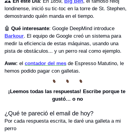
🕰️ 
En este Día
: En 1859, 
Big Ben
, el famoso reloj 
londinense, inició su tic-toc en la torre de St. Stephen, 
demostrando quién manda en el tiempo.
🤖
Qué interesante
: Google DeepMind introduce 
Barkour
. El equipo de Google creó un sistema para 
medir la eficiencia de estas máquinas, usando una 
pista de obstáculos... y un perro real como ejemplo.
Aww: 
el 
contador del mes
 de Espresso Matutino, le 
hemos podido pagar con galletas. 
¡Leemos todas las respuestas! Escribe porque te 
gustó… o no
¿Qué te pareció el email de hoy?
Por cada respuesta escrita, le daré una galleta a mi 
perro