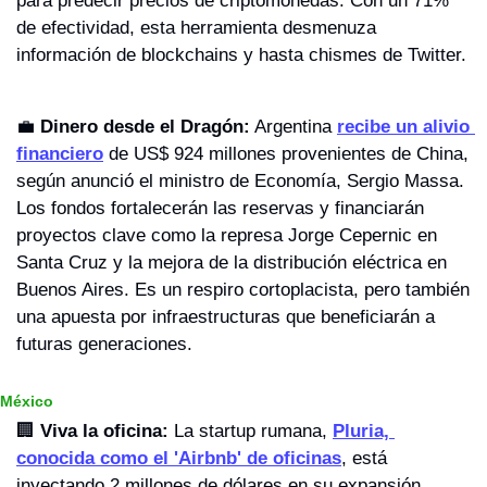
para predecir precios de criptomonedas. Con un 71% 
de efectividad, esta herramienta desmenuza 
información de blockchains y hasta chismes de Twitter.
💼
Dinero desde el Dragón:
 Argentina 
recibe un alivio 
financiero
 de US$ 924 millones provenientes de China, 
según anunció el ministro de Economía, Sergio Massa. 
Los fondos fortalecerán las reservas y financiarán 
proyectos clave como la represa Jorge Cepernic en 
Santa Cruz y la mejora de la distribución eléctrica en 
Buenos Aires. Es un respiro cortoplacista, pero también 
una apuesta por infraestructuras que beneficiarán a 
futuras generaciones.
México
🏢
Viva la oficina:
 La startup rumana, 
Pluria, 
conocida como el 'Airbnb' de oficinas
, está 
inyectando 2 millones de dólares en su expansión 