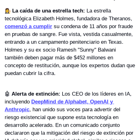
👩‍⚖️ 
La caída de una estrella tech:
 La estrella 
tecnológica Elizabeth Holmes, fundadora de Theranos, 
comenzó a cumplir
 su condena de 11 años por fraude 
en pruebas de sangre. Fue vista, vestida casualmente, 
entrando a un campamento penitenciario en Texas. 
Holmes y su ex socio Ramesh "Sunny" Balwani 
también deben pagar más de $452 millones en 
concepto de restitución, aunque los expertos dudan que 
puedan cubrir la cifra.
🤖
Alerta de extinción:
 Los CEO de los líderes en IA, 
incluyendo 
DeepMind de Alphabet, OpenAI y 
Anthropic
, han unido sus voces para advertir del 
riesgo existencial que supone esta tecnología en 
desarrollo acelerado. En un comunicado conjunto 
declararon que la mitigación del riesgo de extinción por 