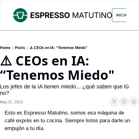
ARCHIVO
ANUNCIA CON NOS
INICIAR SES
Home
Posts
⚠️ CEOs en IA: “Tenemos Miedo"
⚠️ CEOs en IA: 
“Tenemos Miedo"
Los jefes de la IA tienen miedo... ¿qué saben que tú 
no?
May 31, 2023
Esto es Espresso Matutino, somos esa máquina de 
café exprés en tu cocina. Siempre listos para darle un 
empujón a tu día.