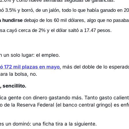
 2.6% y cortó nueve semanas seguidas de ganancias.
ó 3.5% y borró, de un jalón, todo lo que había ganado en 2
 a hundirse
 debajo de los 60 mil dólares, algo que no pasab
sa cayó cerca de 2% y el dólar saltó a 17.47 pesos.
 un solo lugar: el empleo.
ó 172 mil plazas en mayo
, más del doble de lo esperado
ara la bolsa, no.
 sencillito.
ica gente con dinero gastando más. Tanto gasto calienta
ajo de la Reserva Federal (el banco central gringo) es enfr
s un dominó: una ficha tira a la siguiente.