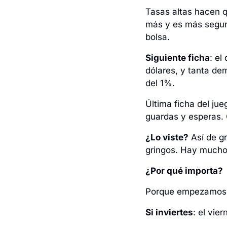
Tasas altas hacen q
más y es más seguro,
bolsa. 
Siguiente ficha
: el
dólares, y tanta de
del 1%. 
Última ficha del jue
guardas y esperas. 
¿Lo viste?
 Así de g
gringos. Hay mucho 
¿Por qué importa?
Porque empezamos e
Si inviertes
: el vie