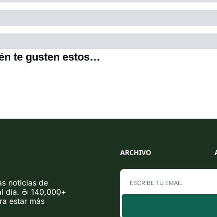
én te gusten estos…
ARCHIVO
 noticias de 
l día. ☕ 140,000+ 
a estar más 