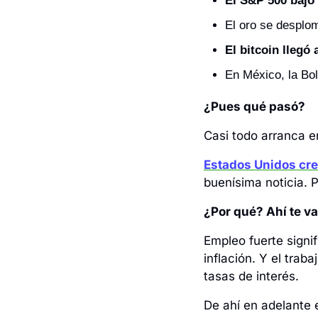
El S&P 500 bajó
El oro se desplom
El bitcoin llegó
En México, la Bol
¿Pues qué pasó?
Casi todo arranca en
Estados Unidos cre
buenísima noticia. P
¿Por qué? Ahí te va,
Empleo fuerte signif
inflación. Y el trab
tasas de interés.
De ahí en adelante e