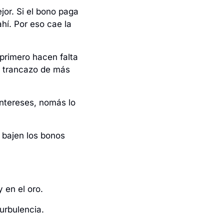
or. Si el bono paga 
hí. Por eso cae la 
primero hacen falta 
l trancazo de más 
intereses, nomás lo 
bajen los bonos 
 en el oro.
turbulencia.