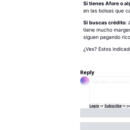
Si tienes Afore o a
en las bolsas que c
Si buscas crédito
:
tiene mucho margen 
siguen pagando rico
¿Ves? Estos indicado
Reply
Login
or
Subscribe
to p