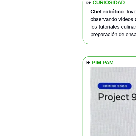
👀
CURIOSIDAD
Chef robótico.
 Inv
observando videos d
los tutoriales culin
preparación de ensa
⏩
PIM PAM