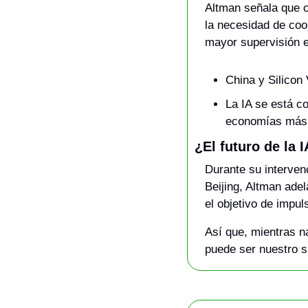
Altman señala que co
la necesidad de coop
mayor supervisión e
China y Silicon 
La IA se está co
economías más 
¿El futuro de la
Durante su intervenc
Beijing, Altman ade
el objetivo de impu
Así que, mientras n
puede ser nuestro s