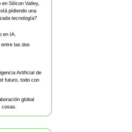
n Silicon Valley, 
stá pidiendo una 
nzada tecnología?
o en IA.
entre las dos 
ncia Artificial de 
 futuro, todo con 
boración global 
s cosas.