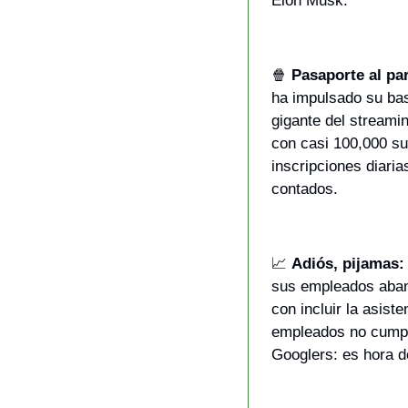
Elon Musk.
🍿
Pasaporte al pa
ha impulsado su bas
gigante del streamin
con casi 100,000 su
inscripciones diari
contados.
📈
Adiós, pijamas:
sus empleados aban
con incluir la asist
empleados no cumple
Googlers: es hora d