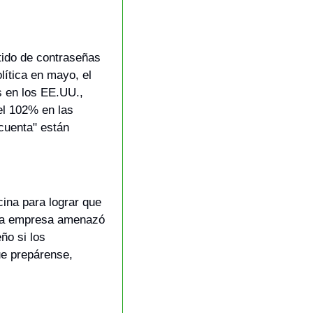
tido de contraseñas 
ítica en mayo, el 
 en los EE.UU., 
l 102% en las 
cuenta" están 
cina para lograr que 
la empresa amenazó 
o si los 
e prepárense, 