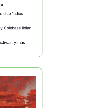
IA.
e dice "adiós 
y Coinbase lidian 
ctivas, y más 