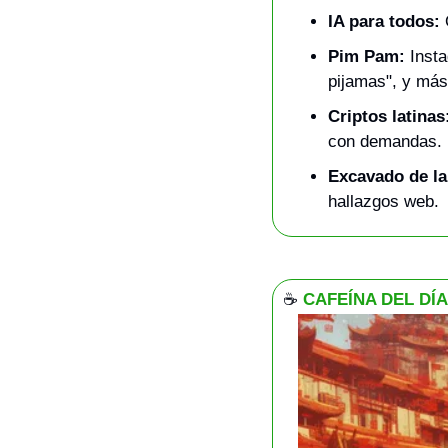
IA para todos:
 
Pim Pam:
 Inst
pijamas", y más
Criptos latinas
con demandas.
Excavado de l
hallazgos web.
☕
CAFEÍNA DEL DÍA