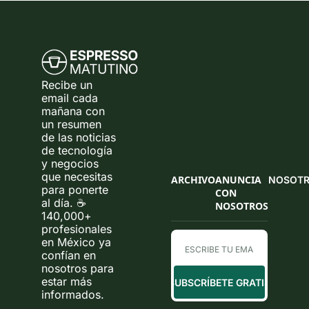
Recibe un 
email cada 
mañana con 
un resumen 
de las noticias 
de tecnología 
y negocios 
que necesitas 
ARCHIVO
ANUNCIA 
NOSOT
para ponerte 
CON 
al día. ☕ 
NOSOTROS
140,000+ 
profesionales 
en México ya 
confían en 
nosotros para 
estar más 
SUBSCRÍBETE GRATIS
informados.