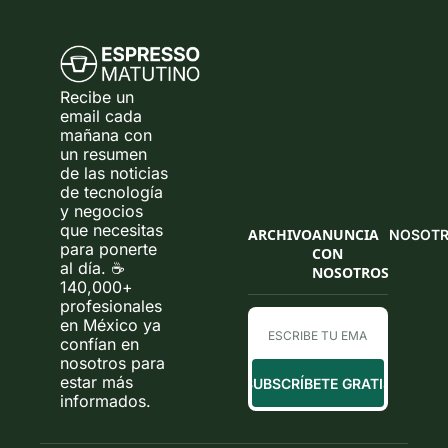
Recibe un 
email cada 
mañana con 
un resumen 
de las noticias 
de tecnología 
y negocios 
que necesitas 
ARCHIVO
ANUNCIA 
NOSOT
para ponerte 
CON 
al día. ☕ 
NOSOTROS
140,000+ 
profesionales 
en México ya 
confían en 
nosotros para 
estar más 
SUBSCRÍBETE GRATIS
informados.