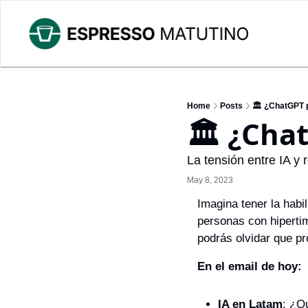
Home
Posts
🏛️ ¿ChatGPT 
🏛️ ¿Cha
La tensión entre IA y
May 8, 2023
Imagina tener la habil
personas con hipertim
podrás olvidar que pr
En el email de hoy:
IA en Latam
: ¿Qu