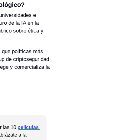
nológico?
 universidades e 
ro de la IA en la 
lico sobre ética y 
 que políticas más 
up de criptoseguridad 
ge y comercializa la 
 las 10 
películas 
brázate a la 