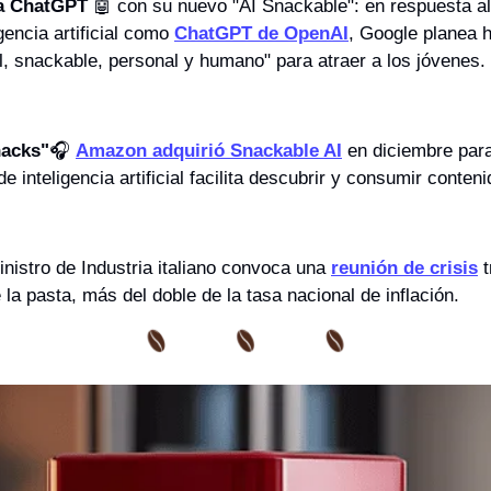
 a ChatGPT 
🤖
 con su nuevo "AI Snackable": en respuesta al 
gencia artificial como 
ChatGPT de OpenAI
, Google planea h
, snackable, personal y humano" para atraer a los jóvenes.
acks"
🎧 
Amazon adquirió Snackable AI
 en diciembre para
e inteligencia artificial facilita descubrir y consumir conteni
inistro de Industria italiano convoca una 
reunión de crisis
 
 la pasta, más del doble de la tasa nacional de inflación.