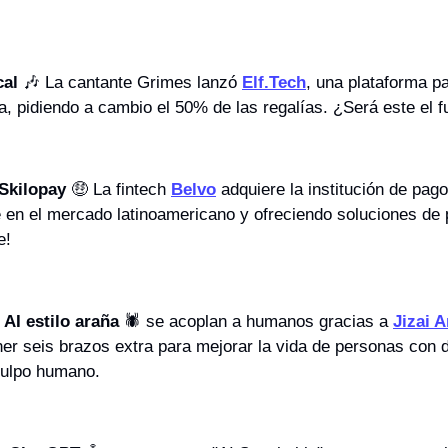
cal
🎶
 La cantante Grimes lanzó 
Elf.Tech
, una plataforma pa
a, pidiendo a cambio el 50% de las regalías. ¿Será este el f
Skilopay
🤑
 La fintech 
Belvo
 adquiere la institución de pago
 en el mercado latinoamericano y ofreciendo soluciones de
e!
AI estilo araña 
🕷
 se acoplan a humanos gracias a 
Jizai 
er seis brazos extra para mejorar la vida de personas con d
pulpo humano.