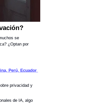
ovación?
muchos se 
ica? ¿Optan por 
ina, Perú, Ecuador 
obre privacidad y 
nales de IA, algo 