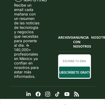
Recibe un 
email cada 
mañana con 
un resumen 
de las noticias 
de tecnología 
y negocios 
que necesitas 
ARCHIVO
ANUNCIA 
NOSOT
para ponerte 
CON 
al día. ☕ 
NOSOTROS
140,000+ 
profesionales 
en México ya 
confían en 
nosotros para 
estar más 
SUBSCRÍBETE GRATIS
informados.