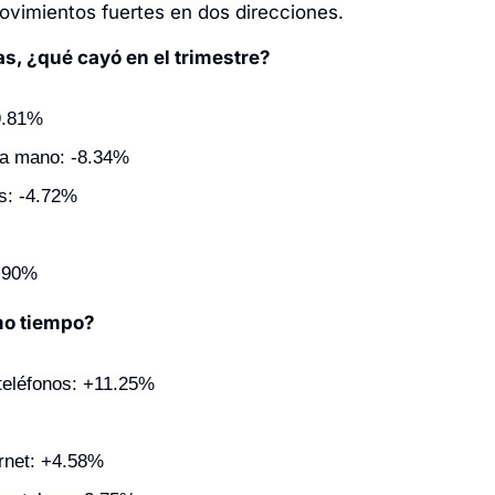
ovimientos fuertes en dos direcciones.
s, ¿qué cayó en el trimestre?
9.81%
a mano: -8.34%
s: -4.72%
1.90%
mo tiempo?
teléfonos: +11.25%
rnet: +4.58%