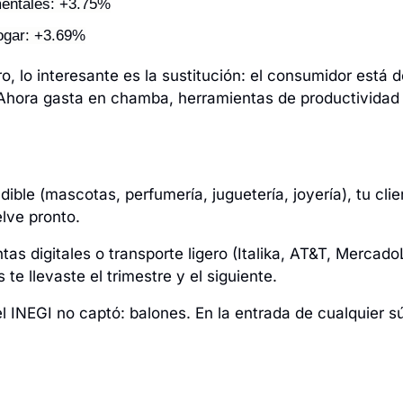
mentales: +3.75%
ogar: +3.69%
, lo interesante es la sustitución: el consumidor está d
Ahora gasta en chamba, herramientas de productividad
dible (mascotas, perfumería, juguetería, joyería), tu clie
lve pronto.
as digitales o transporte ligero (Italika, AT&T, MercadoL
 te llevaste el trimestre y el siguiente.
l INEGI no captó: balones. En la entrada de cualquier sú