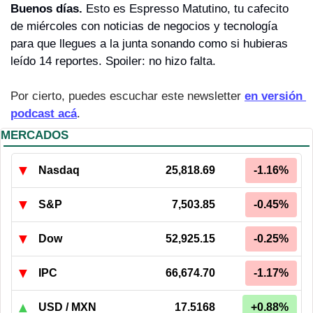
Buenos días. 
Esto es Espresso Matutino, tu cafecito 
de miércoles con noticias de negocios y tecnología 
para que llegues a la junta sonando como si hubieras 
leído 14 reportes. Spoiler: no hizo falta.
Por cierto, puedes escuchar este newsletter 
en versión 
podcast acá
.
MERCADOS
▼
Nasdaq
25,818.69
-1.16%
▼
S&P
7,503.85
-0.45%
▼
Dow
52,925.15
-0.25%
▼
IPC
66,674.70
-1.17%
▲
USD / MXN
17.5168
+0.88%