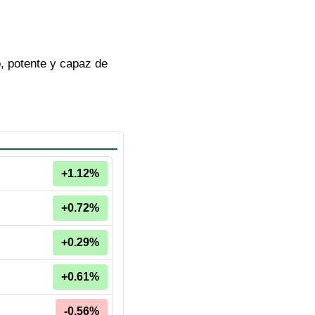
, potente y capaz de 
+1.12%
+0.72%
+0.29%
+0.61%
-0.56%