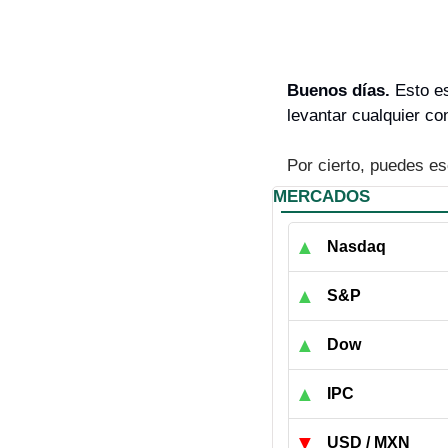
Buenos días. 
Esto es
levantar cualquier co
Por cierto, puedes es
MERCADOS
▲
Nasdaq
▲
S&P
▲
Dow
▲
IPC
▼
USD / MXN