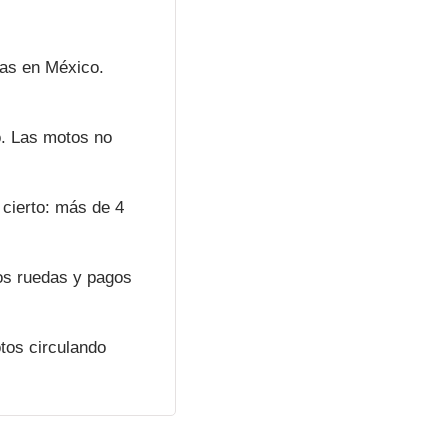
has en México. 
. Las motos no 
 cierto: más de 4 
os ruedas y pagos 
os circulando 