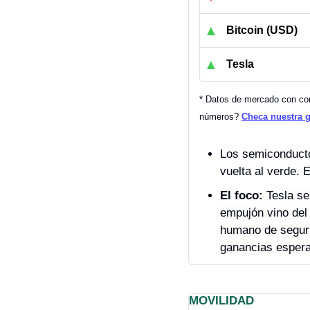
▲
Bitcoin (USD)
▲
Tesla
* Datos de mercado con cort
números? 
Checa nuestra 
Los semiconductor
vuelta al verde. 
El foco:
 Tesla s
empujón vino del 
humano de segurid
ganancias espera
MOVILIDAD