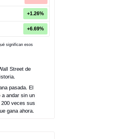
+1.26%
+6.69%
é significan esos 
all Street de 
storia.
ana pasada. El 
a andar sin un 
 200 veces sus 
que gana ahora.