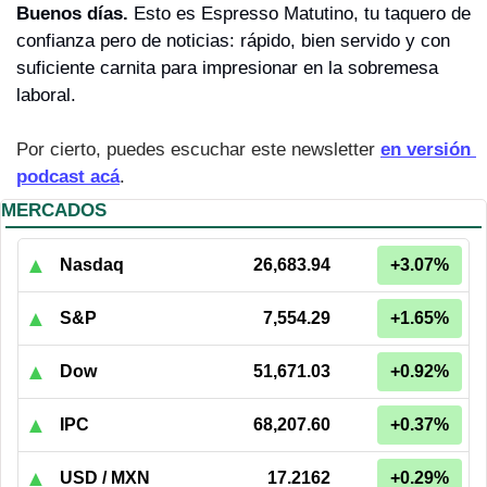
Buenos días. 
Esto es Espresso Matutino, tu taquero de 
confianza pero de noticias: rápido, bien servido y con 
suficiente carnita para impresionar en la sobremesa 
laboral.
Por cierto, puedes escuchar este newsletter 
en versión 
podcast acá
.
MERCADOS
▲
Nasdaq
26,683.94
+3.07%
▲
S&P
7,554.29
+1.65%
▲
Dow
51,671.03
+0.92%
▲
IPC
68,207.60
+0.37%
▲
USD / MXN
17.2162
+0.29%