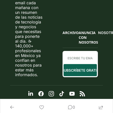
email cada 
mañana con 
un resumen 
de las noticias 
de tecnología 
y negocios 
que necesitas 
ARCHIVO
ANUNCIA 
NOSOT
para ponerte 
CON 
al día. ☕ 
NOSOTROS
140,000+ 
profesionales 
en México ya 
confían en 
nosotros para 
estar más 
SUBSCRÍBETE GRATIS
informados.
0