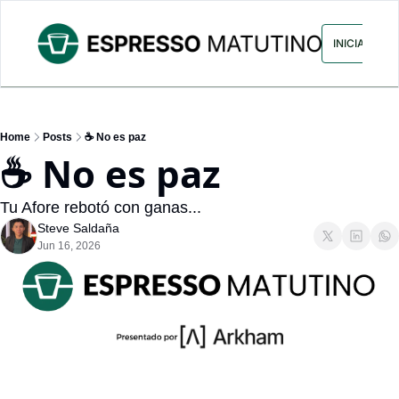
ARCHIVO
ANUNCIA CON NOS
INICIAR SES
Home
Posts
☕ No es paz
☕ No es paz 
Tu Afore rebotó con ganas...
Steve Saldaña
Jun 16, 2026