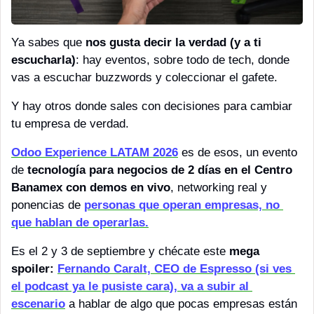
Ya sabes que 
nos gusta decir la verdad (y a ti 
escucharla)
: hay eventos, sobre todo de tech, donde 
vas a escuchar buzzwords y coleccionar el gafete.
Y hay otros donde sales con decisiones para cambiar 
tu empresa de verdad.
Odoo Experience LATAM 2026
 es de esos, un evento 
de
 tecnología para negocios de 2 días en el Centro 
Banamex con demos en vivo
, networking real y 
ponencias de 
personas que operan empresas, no 
que hablan de operarlas.
Es el 2 y 3 de septiembre y chécate este 
mega 
spoiler:
Fernando Caralt, CEO de Espresso (si ves 
el podcast ya le pusiste cara), va a subir al 
escenario
 a hablar de algo que pocas empresas están 