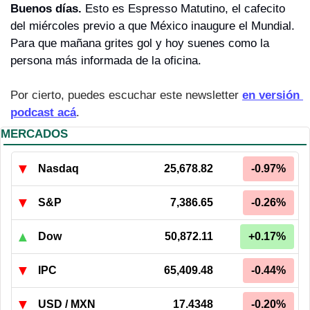
Buenos días. 
Esto es Espresso Matutino, el cafecito 
del miércoles previo a que México inaugure el Mundial. 
Para que mañana grites gol y hoy suenes como la 
persona más informada de la oficina.
Por cierto, puedes escuchar este newsletter 
en versión 
podcast acá
.
MERCADOS
▼
Nasdaq
25,678.82
-0.97%
▼
S&P
7,386.65
-0.26%
▲
Dow
50,872.11
+0.17%
▼
IPC
65,409.48
-0.44%
▼
USD / MXN
17.4348
-0.20%