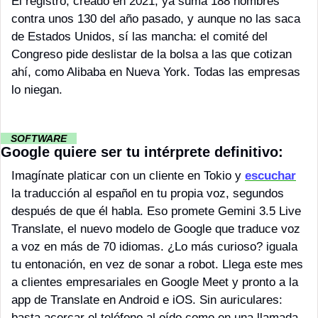
El registro, creado en 2021, ya suma 188 nombres 
contra unos 130 del año pasado, y aunque no las saca 
de Estados Unidos, sí las mancha: el comité del 
Congreso pide deslistar de la bolsa a las que cotizan 
ahí, como Alibaba en Nueva York. Todas las empresas 
lo niegan.
··
SOFTWARE 
··
Google quiere ser tu intérprete definitivo:
Imagínate platicar con un cliente en Tokio y 
escuchar
la traducción al español en tu propia voz, segundos 
después de que él habla. Eso promete Gemini 3.5 Live 
Translate, el nuevo modelo de Google que traduce voz 
a voz en más de 70 idiomas. ¿Lo más curioso? iguala 
tu entonación, en vez de sonar a robot. Llega este mes 
a clientes empresariales en Google Meet y pronto a la 
app de Translate en Android e iOS. Sin auriculares: 
basta acercar el teléfono al oído como en una llamada.