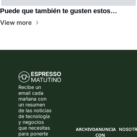
Puede que también te gusten estos…
View more
Recibe un 
email cada 
mañana con 
un resumen 
de las noticias 
de tecnología 
y negocios 
que necesitas 
ARCHIVO
ANUNCIA 
NOSOT
para ponerte 
CON 