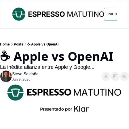
ARCHIVO
ANUNCIA CON NOS
INICIAR SES
Home
Posts
☕ Apple vs OpenAI
☕ Apple vs OpenAI
La inédita alianza entre Apple y Google...
Steve Saldaña
Jun 9, 2026