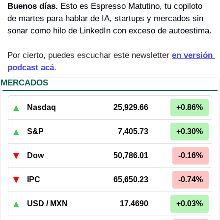
Buenos días. 
Esto es Espresso Matutino, tu copiloto 
de martes para hablar de IA, startups y mercados sin 
sonar como hilo de LinkedIn con exceso de autoestima.
Por cierto, puedes escuchar este newsletter 
en versión 
podcast acá
.
MERCADOS
▲
Nasdaq
25,929.66
+0.86%
▲
S&P
7,405.73
+0.30%
▼
Dow
50,786.01
-0.16%
▼
IPC
65,650.23
-0.74%
▲
USD / MXN
17.4690
+0.03%