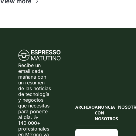
View more
Recibe un 
email cada 
mañana con 
un resumen 
de las noticias 
de tecnología 
y negocios 
que necesitas 
ARCHIVO
ANUNCIA 
NOSOT
para ponerte 
CON 
al día. ☕ 
NOSOTROS
140,000+ 
profesionales 
en México ya 