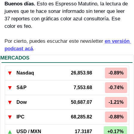
Buenos días. 
Esto es Espresso Matutino, la lectura de 
jueves que te hace sonar informado sin tener que leer 
37 reportes con gráficas color azul consultoría. Ese 
color es feo.
Por cierto, puedes escuchar este newsletter 
en versión 
podcast acá
.
MERCADOS
▼
Nasdaq
26,853.98
-0.89%
▼
S&P
7,553.68
-0.74%
▼
Dow
50,687.07
-1.21%
▼
IPC
68,285.82
-0.88%
▲
USD / MXN
17.3187
+0.17%