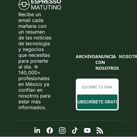
Recibe un 
email cada 
mañana con 
un resumen 
de las noticias 
de tecnología 
y negocios 
que necesitas 
ARCHIVO
ANUNCIA 
NOSOT
para ponerte 
CON 
al día. ☕ 
NOSOTROS
140,000+ 
profesionales 
en México ya 
confían en 
nosotros para 
estar más 
SUBSCRÍBETE GRATIS
informados.