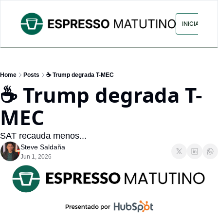
ARCHIVO
ANUNCIA CON NOS
INICIAR SES
Home
Posts
☕ Trump degrada T-MEC
☕ Trump degrada T-
MEC
SAT recauda menos...
Steve Saldaña
Jun 1, 2026