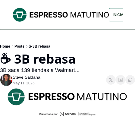
ARCHIVO
ANUNCIA CON NOS
INICIAR SES
Home
Posts
☕ 3B rebasa
☕ 3B rebasa
3B saca 139 tiendas a Walmart...
Steve Saldaña
May 11, 2026