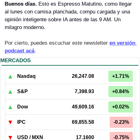
Buenos días. 
Esto es Espresso Matutino, como llegar 
al lunes con camisa planchada, compu cargada y una 
opinión inteligente sobre IA antes de las 9 AM. Un 
milagro moderno.
Por cierto, puedes escuchar este newsletter 
en versión 
podcast acá
.
MERCADOS
▲
Nasdaq
26,247.08
+1.71%
▲
S&P
7,398.93
+0.84%
▲
Dow
49,609.16
+0.02%
▼
IPC
69,855.58
-0.23%
▼
USD / MXN
17.1600
-0.75%