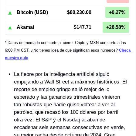
▲
Bitcoin (USD)
$80,230.00
+0.27%
▲
Akamai
$147.71
+26.58%
* Datos de mercado con corte al cierre. Cripto y MXN con corte a las 
6:00 PM CST. ¿No tienes idea de qué significan esos números? 
Checa 
nuestra guía
.
La fiebre por la inteligencia artificial siguió 
empujando a Wall Street a máximos históricos. El 
reporte de empleo gringo salió mejor de lo 
esperado y las ganancias trimestrales vinieron 
tan robustas que nadie quiso voltear a ver al 
petróleo, que rebasó los 100 dólares por barril 
otra vez. El S&P y el Nasdaq acaban de 
encadenar seis semanas consecutivas en verde, 
su mejor racha desde octubre de 2024. Gran 