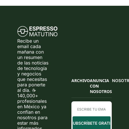
Recibe un 
email cada 
mañana con 
un resumen 
de las noticias 
de tecnología 
y negocios 
que necesitas 
ARCHIVO
ANUNCIA 
NOSOT
para ponerte 
CON 
al día. ☕ 
NOSOTROS
140,000+ 
profesionales 
en México ya 
confían en 
nosotros para 
estar más 
SUBSCRÍBETE GRATIS
informados.