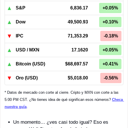
▲
S&P
6,836.17
+0.05%
▲
Dow
49,500.93
+0.10%
▼
IPC
71,353.29
-0.18%
▲
USD / MXN
17.1620
+0.05%
▲
Bitcoin (USD)
$68,697.57
+0.41%
▼
Oro (USD)
$5,018.00
-0.56%
* Datos de mercado con corte al cierre. Cripto y MXN con corte a las 
5:00 PM CST. ¿No tienes idea de qué significan esos números? 
Checa 
nuestra guía
.
Un momento… ¿ves casi todo igual? Eso es 