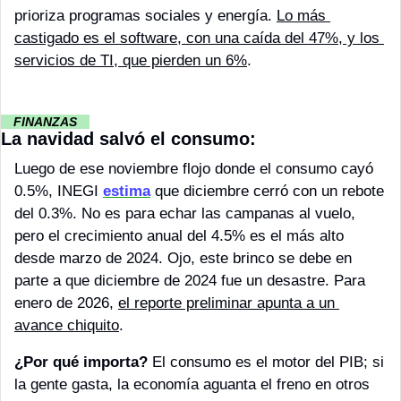
prioriza programas sociales y energía. 
Lo más 
castigado es el software, con una caída del 47%, y los 
servicios de TI, que pierden un 6%
.
··
 FINANZAS 
··
La navidad salvó el consumo:
Luego de ese noviembre flojo donde el consumo cayó 
0.5%, INEGI 
estima
 que diciembre cerró con un rebote 
del 0.3%. No es para echar las campanas al vuelo, 
pero el crecimiento anual del 4.5% es el más alto 
desde marzo de 2024. Ojo, este brinco se debe en 
parte a que diciembre de 2024 fue un desastre. Para 
enero de 2026, 
el reporte preliminar apunta a un 
avance chiquito
.
¿Por qué importa?
 El consumo es el motor del PIB; si 
la gente gasta, la economía aguanta el freno en otros 