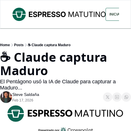
ARCHIVO
ANUNCIA CON NOS
INICIAR SES
Home
Posts
☕ Claude captura Maduro
☕ Claude captura 
Maduro
El Pentágono usó la IA de Claude para capturar a 
Maduro...
Steve Saldaña
Feb 17, 2026