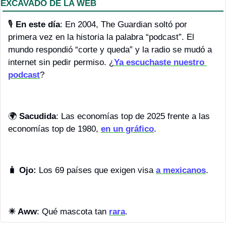
EXCAVADO DE LA WEB
🎙️ 
En este día
: En 2004, The Guardian soltó por 
primera vez en la historia la palabra “podcast”. El 
mundo respondió “corte y queda” y la radio se mudó a 
internet sin pedir permiso. ¿
Ya escuchaste nuestro 
podcast
?
🌍 
Sacudida
: Las economías top de 2025 frente a las 
economías top de 1980, 
en un gráfico
. 
🧳
Ojo:
 Los 69 países que exigen visa 
a mexicanos
.
☀ Aww
: Qué mascota tan 
rara
.