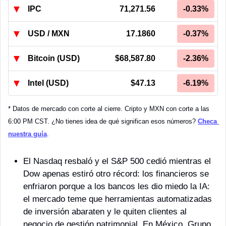
▼
IPC
71,271.56
-0.33%
▼
USD / MXN
17.1860
-0.37%
▼
Bitcoin (USD)
$68,587.80
-2.36%
▼
Intel (USD)
$47.13
-6.19%
* Datos de mercado con corte al cierre. Cripto y MXN con corte a las 
6:00 PM CST. ¿No tienes idea de qué significan esos números? 
Checa 
nuestra guía
.
El Nasdaq resbaló y el S&P 500 cedió mientras el 
Dow apenas estiró otro récord: los financieros se 
enfriaron porque a los bancos les dio miedo la IA: 
el mercado teme que herramientas automatizadas 
de inversión abaraten y le quiten clientes al 
negocio de gestión patrimonial. En México, Grupo 