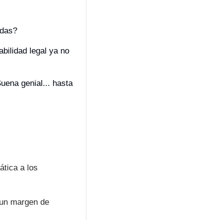
das? 
bilidad legal ya no 
.
ena genial... hasta 
tica a los 
un margen de 