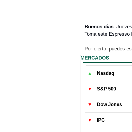
Buenos días. 
Jueves
Toma este Espresso Ma
Por cierto, puedes es
MERCADOS
▲
Nasdaq
▼
S&P 500
▼
Dow Jones
▼
IPC