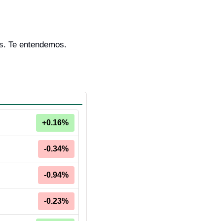
s. Te entendemos. 
+0.16%
-0.34%
-0.94%
-0.23%