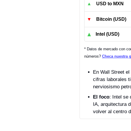
▲
USD to MXN
▼
Bitcoin (USD)
▲
Intel (USD)
* Datos de mercado con cort
números? 
Checa nuestra 
En Wall Street el
cifras laborales 
nerviosismo petro
El foco
: Intel s
IA, arquitectura 
volver al centro 