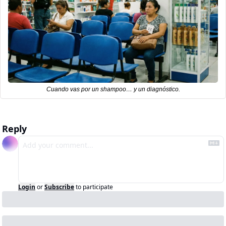
Cuando vas por un shampoo… y un diagnóstico.
Reply
Login
or
Subscribe
to participate