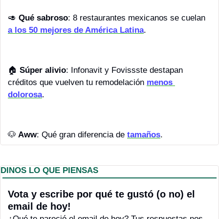
🥑
Qué sabroso
: 8 restaurantes mexicanos se cuelan 
a los 50 mejores de América Latina
.
🏠 
Súper alivio
: Infonavit y Fovissste destapan 
créditos que vuelven tu remodelación 
menos 
dolorosa
.
🐶
 Aww
: Qué gran diferencia de 
tamaños
.
DINOS LO QUE PIENSAS
Vota y escribe por qué te gustó (o no) el 
email de hoy! 
¿Qué te pareció el email de hoy? Tus respuestas nos 