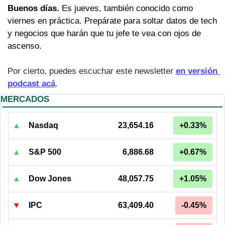
Buenos días. 
Es jueves, también conocido como 
viernes en práctica. Prepárate para soltar datos de tech 
y negocios que harán que tu jefe te vea con ojos de 
ascenso.
Por cierto, puedes escuchar este newsletter 
en versión 
podcast acá
.
MERCADOS
▲
Nasdaq
23,654.16
+0.33%
▲
S&P 500
6,886.68
+0.67%
▲
Dow Jones
48,057.75
+1.05%
▼
IPC
63,409.40
-0.45%