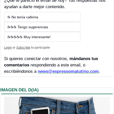
¿Qué te pareció el email de hoy? Tus respuestas nos 
ayudan a darte mejor contenido.
☕ No tenía cafeína
☕☕☕ Tengo sugerencias
☕☕☕☕☕ Muy interesante!
Login
or
Subscribe
to participate
Si quieres conectar con nosotros, 
mándanos tus 
comentarios 
respondiendo a este email, o 
escribiéndonos a 
news@espressomatutino.com
.
IMAGEN DEL D(IA)