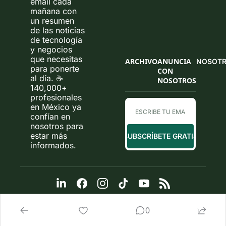
email cada 
mañana con 
un resumen 
de las noticias 
de tecnología 
y negocios 
que necesitas 
ARCHIVO
ANUNCIA 
NOSOT
para ponerte 
CON 
al día. ☕ 
NOSOTROS
140,000+ 
profesionales 
en México ya 
confían en 
nosotros para 
estar más 
SUBSCRÍBETE GRATIS
informados.
0