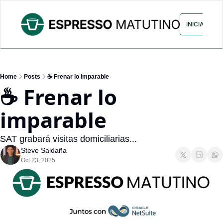
ARCHIVO
ANUNCIA CON NOS
INICIAR SES
Home
Posts
☕ Frenar lo imparable
☕ Frenar lo 
imparable
SAT grabará visitas domiciliarias...
Steve Saldaña
Oct 23, 2025