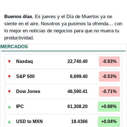
Buenos días. 
Es jueves y el Día de Muertos ya se 
siente en el aire. Nosotros ya pusimos la ofrenda… con 
lo mejor en noticias de negocios para que no muera tu 
productividad.
MERCADOS
▼
Nasdaq
22,740.40
-0.93%
▼
S&P 500
6,699.40
-0.53%
▼
Dow Jones
46,590.41
-0.71%
▲
IPC
61,308.20
+0.88%
▲
USD to MXN
18.4366
+0.04%