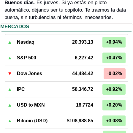
Buenos días. 
Es jueves. Si ya estás en piloto 
automático, déjanos ser tu copiloto. Te traemos la data 
buena, sin turbulencias ni términos innecesarios.
MERCADOS
▲
Nasdaq
20,393.13
+0.94%
▲
S&P 500
6,227.42
+0.47%
▼
Dow Jones
44,484.42
-0.02%
▲
IPC
58,346.72
+0.92%
▲
USD to MXN
18.7724
+0.20%
▲
Bitcoin (USD)
$108,988.85
+3.08%