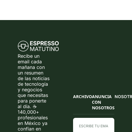
Recibe un 
email cada 
mañana con 
un resumen 
de las noticias 
de tecnología 
y negocios 
que necesitas 
ARCHIVO
ANUNCIA 
NOSOT
para ponerte 
CON 
al día. ☕ 
NOSOTROS
140,000+ 
profesionales 
en México ya 
confían en 