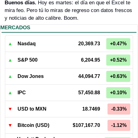
Buenos días. 
Hoy es martes: el día en que el Excel te 
mira feo. Pero tú lo miras de regreso con datos frescos 
y noticias de alto calibre. Boom.
MERCADOS
▲
Nasdaq
20,369.73
+0.47%
▲
S&P 500
6,204.95
+0.52%
▲
Dow Jones
44,094.77
+0.63%
▲
IPC
57,450.88
+0.10%
▼
USD to MXN
18.7469
-0.33%
▼
Bitcoin (USD)
$107,167.70
-1.12%