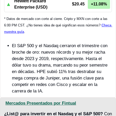
Hewlett Packard
▲
$20.45
+11.08%
Enterprise (USD)
* Datos de mercado con corte al cierre. Cripto y MXN con corte a las 
6:00 PM CST. ¿No tienes idea de qué significan esos números? 
Checa 
nuestra guía
.
El S&P 500 y el Nasdaq cerraron el trimestre con 
broche de oro: nuevos récords y su mejor racha 
desde 2023 y 2019, respectivamente. Hasta el 
dólar tuvo su drama, marcando su peor semestre 
en décadas. HPE subió 11% tras destrabar su 
mega compra de Juniper, una fusión clave para 
competir en redes con Cisco y escalar en la 
carrera de la IA.
Mercados Presentados por Fintual
¿List@ para invertir en el Nasdaq y el S&P 500?
 Con 