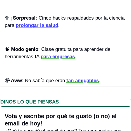
🥦
¡Sorpresa!
: Cinco hacks respaldados por la ciencia 
para 
prolongar la salud
.
🧠
Modo genio
: Clase gratuita para aprender de 
herramientas IA 
para empresas
.
🤩
 Aww
: No sabía que eran 
tan amigables
.
DINOS LO QUE PIENSAS
Vota y escribe por qué te gustó (o no) el 
email de hoy! 
¿Qué te pareció el email de hoy? Tus respuestas nos 