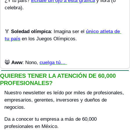
¿Y tu país? 
Échale un ojo a esta gráfica
 y llora (o 
celebra).
🏅
Soledad olímpica
: Imagina ser el 
único atleta de 
tu país
 en los Juegos Olímpicos.
😸
Aww
: Nono, 
cuelga tú… 
QUIERES TENER LA ATENCIÓN DE 60,000 
PROFESIONALES?
Nuestro newsletter es leído por miles de profesionales, 
empresarios, gerentes, inversores y dueños de 
negocios.
Da a conocer tu empresa a más de 60,000 
profesionales en México.