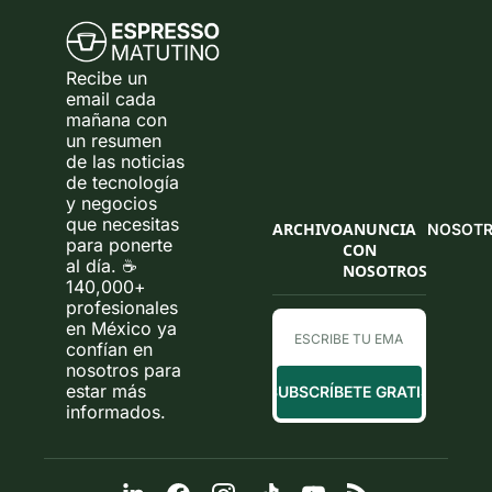
Recibe un 
email cada 
mañana con 
un resumen 
de las noticias 
de tecnología 
y negocios 
que necesitas 
ARCHIVO
ANUNCIA 
NOSOT
para ponerte 
CON 
al día. ☕ 
NOSOTROS
140,000+ 
profesionales 
en México ya 
confían en 
nosotros para 
estar más 
SUBSCRÍBETE GRATIS
informados.