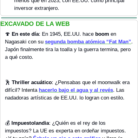
menos que en 2023, con EE.UU. como principal 
inversor extranjero.
EXCAVADO DE LA WEB
🍄
En este día
: En 1945, EE.UU. hace 
boom
 en 
Nagasaki con su 
segunda bomba atómica “Fat Man”
. 
Japón finalmente tira la toalla y la guerra termina, pero 
a qué costo.
🕺
Thriller acuático
: ¿Pensabas que el moonwalk era 
difícil? Intenta 
hacerlo bajo el agua y al revés
. Las 
nadadoras artísticas de EE.UU. lo logran con estilo.
💰 
Impuestolandia
: ¿Quién es el rey de los 
impuestos? La UE es experta en ordeñar impuestos. 