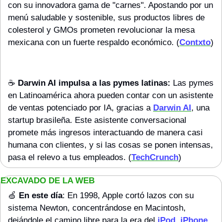
con su innovadora gama de "carnes". Apostando por un 
menú saludable y sostenible, sus productos libres de 
colesterol y GMOs prometen revolucionar la mesa 
mexicana con un fuerte respaldo económico. (
Contxto
)
☕️ 
Darwin AI impulsa a las pymes latinas:
 Las pymes 
en Latinoamérica ahora pueden contar con un asistente 
de ventas potenciado por IA, gracias a 
Darwin AI
, una 
startup brasileña. Este asistente conversacional 
promete más ingresos interactuando de manera casi 
humana con clientes, y si las cosas se ponen intensas, 
pasa el relevo a tus empleados. (
TechCrunch
)
EXCAVADO DE LA WEB 
🍏
En este día
: En 1998, Apple cortó lazos con su 
sistema Newton, concentrándose en Macintosh, 
dejándole el camino libre para la era del 
iPod, iPhone, 