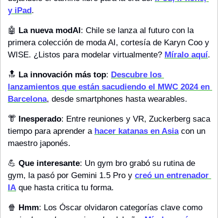
y iPad
.
🤖
La nueva modAI
: Chile se lanza al futuro con la 
primera colección de moda AI, cortesía de Karyn Coo y 
WISE. ¿Listos para modelar virtualmente? 
Míralo aquí
.
🔝
La innovación más top
: 
Descubre los 
lanzamientos que están sacudiendo el MWC 2024 en 
Barcelona
, desde smartphones hasta wearables. 
👘
Inesperado
: Entre reuniones y VR, Zuckerberg saca 
tiempo para aprender a 
hacer katanas en Asia
 con un 
maestro japonés. 
💪
 Que interesante
: Un gym bro grabó su rutina de 
gym, la pasó por Gemini 1.5 Pro y 
creó un entrenador 
IA
 que hasta critica tu forma.
🍿
Hmm
: Los Óscar olvidaron categorías clave como 