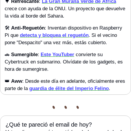
🌳
Refrescante
: 
La Gran Muralla Verde de África
crece con ayuda de la ONU. Un proyecto que devuelve 
la vida al borde del Sahara.
🛠️ 
Anti-Reguetón
: Inventan dispositivo en Raspberry 
Pi que 
detecta y bloquea el reguetón
. Si el vecino 
pone "Despacito" una vez más, estás cubierto.
🚗
Sumergible
: 
Este YouTuber
 convierte su 
Cybertruck en submarino. Olvídate de los gadgets, es 
hora de sumergirse.
👑
Aww
: Desde este día en adelante, oficialmente eres 
parte de la 
guardia de élite del Imperio Felino
.
¿Qué te pareció el email de hoy?