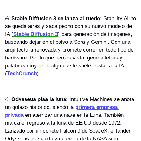
☕️ 
Stable Diffusion 3 se lanza al ruedo:
 Stability AI no 
se queda atrás y saca pecho con su nuevo modelo de 
IA (
Stable Diffusion 3
) para generación de imágenes, 
buscando dejar en el polvo a Sora y Gemini. Con una 
arquitectura renovada y promete correr en todo tipo de 
hardware. Por lo que hemos visto, genera letras y 
palabras muy bien, algo que le suele costar a la IA. 
(
TechCrunch
)
☕️ 
Odysseus pisa la luna:
 Intuitive Machines se anota 
un golazo histórico, siendo la 
primera empresa 
privada
 en aterrizar una nave en la Luna. También 
marca el regreso a la luna de EE.UU desde 1972. 
Lanzado por un cohete Falcon 9 de SpaceX, el lander 
Odysseus no solo lleva ciencia de la NASA sino 