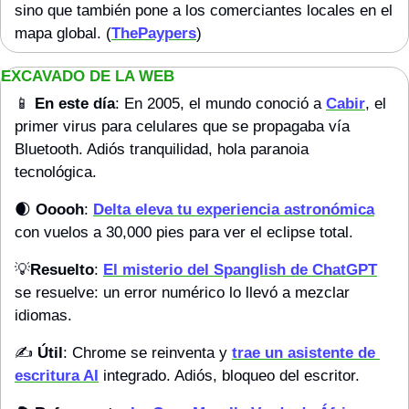
sino que también pone a los comerciantes locales en el 
mapa global. (
ThePaypers
)
EXCAVADO DE LA WEB 
📱
En este día
: En 2005, el mundo conoció a 
Cabir
, el 
primer virus para celulares que se propagaba vía 
Bluetooth. Adiós tranquilidad, hola paranoia 
tecnológica.
🌒
Ooooh
: 
Delta eleva tu experiencia astronómica
con vuelos a 30,000 pies para ver el eclipse total.
💡
Resuelto
: 
El misterio del Spanglish de ChatGPT
se resuelve: un error numérico lo llevó a mezclar 
idiomas.
✍
Útil
: Chrome se reinventa y 
trae un asistente de 
escritura AI
 integrado. Adiós, bloqueo del escritor.