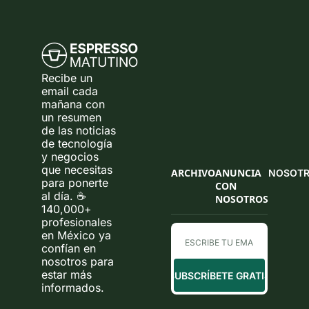
Recibe un 
email cada 
mañana con 
un resumen 
de las noticias 
de tecnología 
y negocios 
que necesitas 
ARCHIVO
ANUNCIA 
NOSOT
para ponerte 
CON 
al día. ☕ 
NOSOTROS
140,000+ 
profesionales 
en México ya 
confían en 
nosotros para 
estar más 
SUBSCRÍBETE GRATIS
informados.