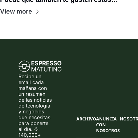
View more
Recibe un 
email cada 
mañana con 
un resumen 
de las noticias 
de tecnología 
y negocios 
que necesitas 
ARCHIVO
ANUNCIA 
NOSOT
para ponerte 
CON 
al día. ☕ 
NOSOTROS
140,000+ 