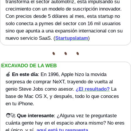
transforma el sector automotriz, está impulsando su 
crecimiento con un modelo de suscripción innovador. 
Con precios desde 5 dólares al mes, esta startup no 
solo conecta a pymes del sector con 16 mil usuarios 
sino que apunta a una expansión internacional con su 
nuevo servicio SaaS. (
Startupslatam
)
EXCAVADO DE LA WEB 
🍎
En este día
: En 1996, Apple hizo la movida 
sorpresa de comprar NeXT, trayendo de vuelta al 
genio Steve Jobs como asesor. 
¿El resultado?
 La 
base de Mac OS X, y después, todo lo que conoces 
en tu iPhone.
🧑‍🚀
Que interesante
: ¿Alguna vez te preguntaste 
cuánta gente hay en el espacio ahora mismo? No eres 
el único, y sí, 
aquí está tu 
respuesta
.