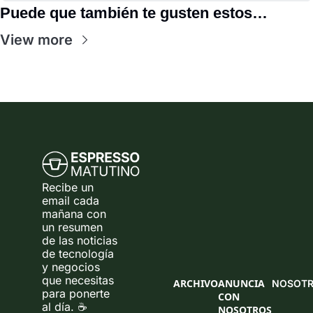
Puede que también te gusten estos…
View more
Recibe un 
email cada 
mañana con 
un resumen 
de las noticias 
de tecnología 
y negocios 
que necesitas 
ARCHIVO
ANUNCIA 
NOSOT
para ponerte 
CON 
al día. ☕ 
NOSOTROS