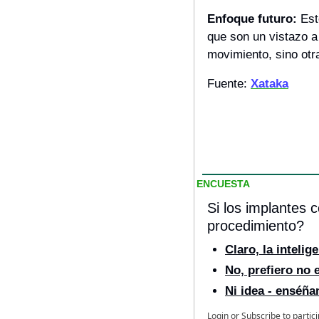
Enfoque futuro:
 Est
que son un vistazo a 
movimiento, sino ot
Fuente: 
Xataka
ENCUESTA
Si los implantes c
procedimiento?
Claro, la inteli
No, prefiero no 
Ni idea - enséña
Login
or
Subscribe
to partic