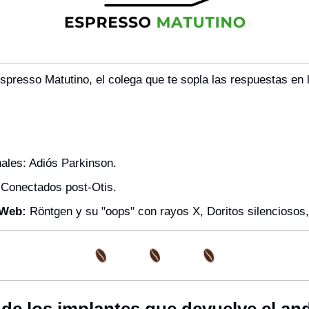
spresso Matutino, el colega que te sopla las respuestas en l
ales: Adiós Parkinson.
: Conectados post-Otis.
 Web: 
Röntgen y su "oops" con rayos X, Doritos silenciosos
 de los implantes que devuelve el an