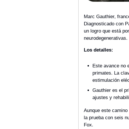
Marc Gauthier, franc
Diagnosticado con Pa
un logro que está po
neurodegenerativas.
Los detalles:
Este avance no e
primates. La clav
estimulación eléc
Gauthier es el p
ajustes y rehabil
Aunque este camino h
la prueba con seis n
Fox.