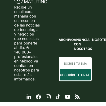
Recibe un 
email cada 
mañana con 
un resumen 
de las noticias 
de tecnología 
y negocios 
que necesitas 
ARCHIVO
ANUNCIA 
NOSOT
para ponerte 
CON 
al día. ☕ 
NOSOTROS
140,000+ 
profesionales 
en México ya 
confían en 
nosotros para 
estar más 
SUBSCRÍBETE GRATIS
informados.